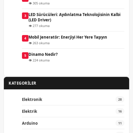
👁 305 okuma
LED Sürücüleri: Aydınlatma Teknolojisinin Kalbi
3
(LED Driver)
👁 277 okuma
Mobil Jeneratör: Enerjiyi Her Yere Taşıyın
4
👁 263 okuma
Dinamo Nedir?
5
👁 224 okuma
KATEGORILER
Elektronik
28
Elektrik
16
Arduino
11