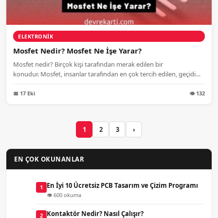
ELEKTRONIK
Mosfet Nedir? Mosfet Ne İşe Yarar?
Mosfet nedir? Birçok kişi tarafından merak edilen bir
konudur. Mosfet, insanlar tarafından en çok tercih edilen, geçidi
yalıtılmış...
📅 17 Eki
👁 132
1
2
3
›
EN ÇOK OKUNANLAR
En İyi 10 Ücretsiz PCB Tasarım ve Çizim Programı
1
👁 600 okuma
Kontaktör Nedir? Nasıl Çalışır?
2