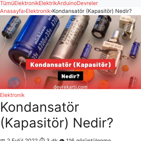
Tümü
Elektronik
Elektrik
Arduino
Devreler
Anasayfa
›
Elektronik
›
Kondansatör (Kapasitör) Nedir?
Elektronik
Kondansatör
(Kapasitör) Nedir?
📅 2 Eylül 2022
⏱ 3 dk
👁 116 görüntülenme