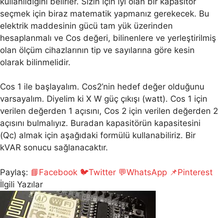
kullanıldığını belirler. Sizin için iyi olan bir kapasitör
seçmek için biraz matematik yapmanız gerekecek. Bu
elektrik maddesinin gücü tam yük üzerinden
hesaplanmalı ve Cos değeri, bilinenlere ve yerleştirilmiş
olan ölçüm cihazlarının tip ve sayılarına göre kesin
olarak bilinmelidir.
Cos 1 ile başlayalım. Cos2’nin hedef değer olduğunu
varsayalım. Diyelim ki X W güç çıkışı (watt). Cos 1 için
verilen değerden 1 açısını, Cos 2 için verilen değerden 2
açısını bulmalıyız. Buradan kapasitörün kapasitesini
(Qc) almak için aşağıdaki formülü kullanabiliriz. Bir
kVAR sonucu sağlanacaktır.
Paylaş:
📘
Facebook
🐦
Twitter
💬
WhatsApp
📌
Pinterest
İlgili Yazılar