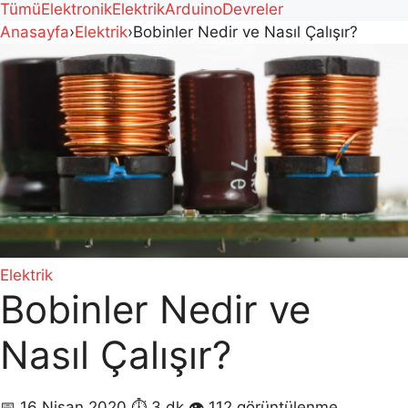
Tümü
Elektronik
Elektrik
Arduino
Devreler
Anasayfa
›
Elektrik
›
Bobinler Nedir ve Nasıl Çalışır?
Elektrik
Bobinler Nedir ve
Nasıl Çalışır?
📅 16 Nisan 2020
⏱ 3 dk
👁 112 görüntülenme