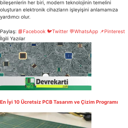
bileşenlerin her biri, modern teknolojinin temelini
oluşturan elektronik cihazların işleyişini anlamamıza
yardımcı olur.
Paylaş:
📘
Facebook
🐦
Twitter
💬
WhatsApp
📌
Pinterest
İlgili Yazılar
En İyi 10 Ücretsiz PCB Tasarım ve Çizim Programı