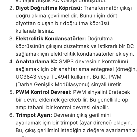
voltajını düşük AC voltaja dönüştürür.
Diyot Doğrultma Köprüsü:
Transformatör çıkışı
doğru akıma çevrilmelidir. Bunun için dört
diyottan oluşan bir doğrultma köprüsü
kullanabilirsiniz.
Elektrolitik Kondansatörler:
Doğrultma
köprüsünün çıkışını düzeltmek ve istikrarlı bir DC
sağlamak için elektrolitik kondansatörler ekleyin.
Anahtarlama IC:
SMPS devresinin kontrolünü
sağlamak için bir anahtarlama entegresi (örneğin,
UC3843 veya TL494) kullanın. Bu IC, PWM
(Darbe Genişlik Modülasyonu) sinyali üretir.
PWM Kontrol Devresi:
PWM sinyalini üretecek
bir devre eklemek gerekebilir. Bu genellikle op-
amp tabanlı bir kontrol devresi olabilir.
Trimpot Ayarı:
Devrenin çıkış gerilimini
ayarlamak için bir trimpot (ayar direnci) ekleyin.
Bu, çıkış gerilimini istediğiniz değere ayarlamanızı